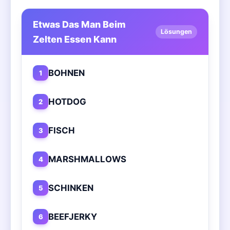
Etwas Das Man Beim
Lösungen
Zelten Essen Kann
BOHNEN
1
HOTDOG
2
FISCH
3
MARSHMALLOWS
4
SCHINKEN
5
BEEFJERKY
6