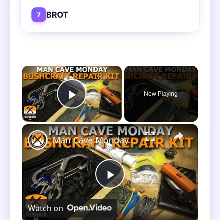
BROT
7
×
Now Playing
Play Video
×
Man Cave Monday Bushcraft Repair Kit
Play
Watch on
Video