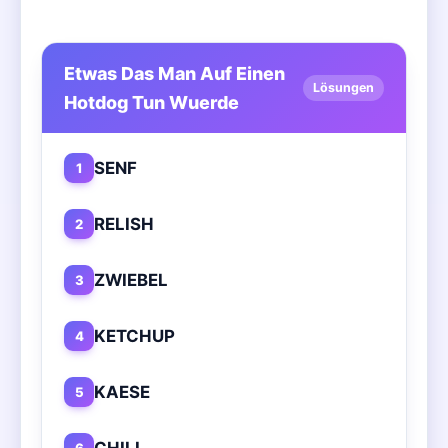
Etwas Das Man Auf Einen
Lösungen
Hotdog Tun Wuerde
SENF
1
RELISH
2
ZWIEBEL
3
KETCHUP
4
KAESE
5
CHILI
6