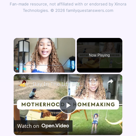
Fan-made resource, not affiliated with or endorsed by Xinora
Technologies. © 2026 familyquestanswers.com
×
Now Playing
×
Play
Unmute
Fullscreen
Day In The Life of a Stay at Home Mom: A Peaceful and Productive Day
Play
Watch on
Video