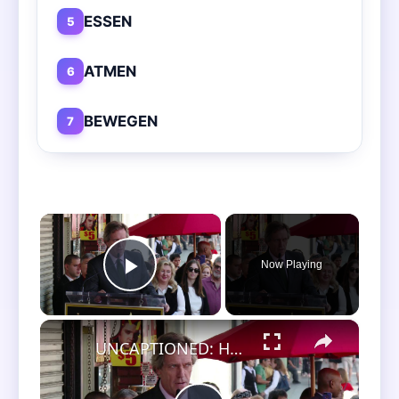
ESSEN
5
ATMEN
6
BEWEGEN
7
×
Now Playing
Play Video
×
UNCAPTIONED: Hugh Laurie responds to viral criticism of House.