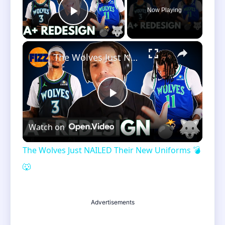
Now Playing
Play Video
×
The Wolves Just NAILED Their New Uniforms 💣🐺
Play
Watch on
Video
The Wolves Just NAILED Their New Uniforms 💣
🐺
Advertisements