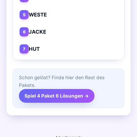
WESTE
5
JACKE
6
HUT
7
Schon gelöst? Finde hier den Rest des
Pakets.
Spiel 4 Paket 6 Lösungen →