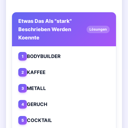
Etwas Das Als "stark"
Beschrieben Werden
Lösungen
Koennte
BODYBUILDER
1
KAFFEE
2
METALL
3
GERUCH
4
COCKTAIL
5