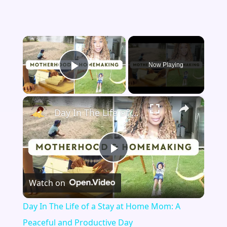
×
Now Playing
Play Video
×
Day In The Life of a Stay at Home Mom: A Peaceful and Productive Day
Play
Watch on
Video
Day In The Life of a Stay at Home Mom: A
Peaceful and Productive Day