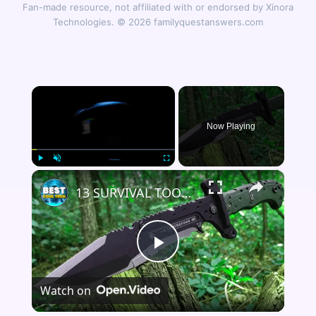
Fan-made resource, not affiliated with or endorsed by Xinora
Technologies. © 2026 familyquestanswers.com
×
Now Playing
×
Play
Unmute
Fullscreen
13 SURVIVAL TOOLS EVERY MAN YOU CAN STILL BUY ON AMAZON
Play
Watch on
Video