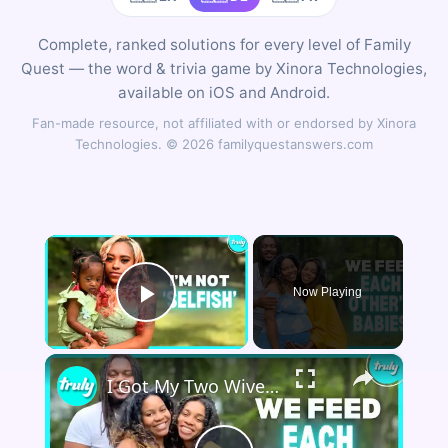
Complete, ranked solutions for every level of Family
Quest — the word & trivia game by Xinora Technologies,
available on iOS and Android.
Fan-made resource, not affiliated with or endorsed by Xinora
Technologies. © 2026 familyquestanswers.com
×
Now Playing
Play Video
×
I Got My Two Wives Pregnant At The Same Time | MY EXTRAORDINARY FAMILY