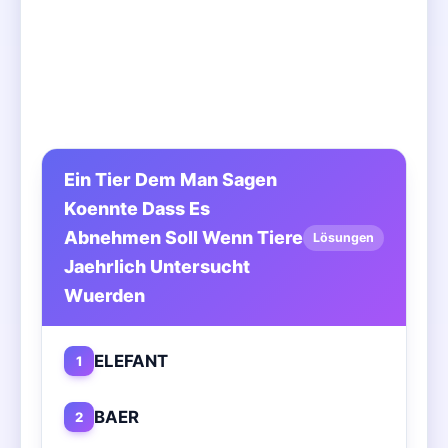
Ein Tier Dem Man Sagen
Koennte Dass Es
Abnehmen Soll Wenn Tiere
Lösungen
Jaehrlich Untersucht
Wuerden
ELEFANT
1
BAER
2