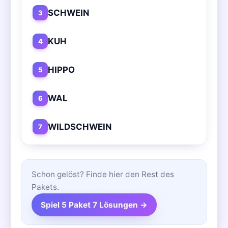
SCHWEIN
3
KUH
4
HIPPO
5
WAL
6
WILDSCHWEIN
7
Schon gelöst? Finde hier den Rest des
Pakets.
Spiel 5 Paket 7 Lösungen →