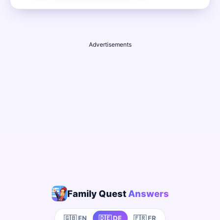
Advertisements
Family Quest
Answers
🇬🇧 EN
🇩🇪 DE
🇫🇷 FR