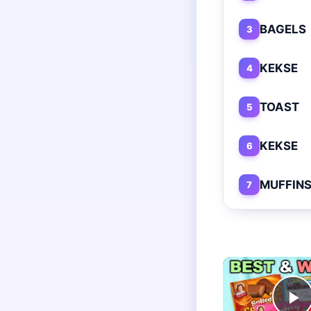
BAGELS
3
KEKSE
4
TOAST
5
KEKSE
6
MUFFIN
7