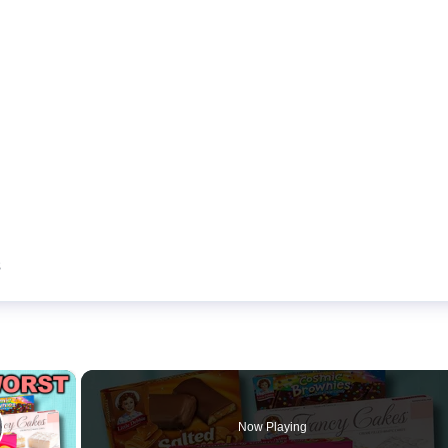
S
×
Now Playing