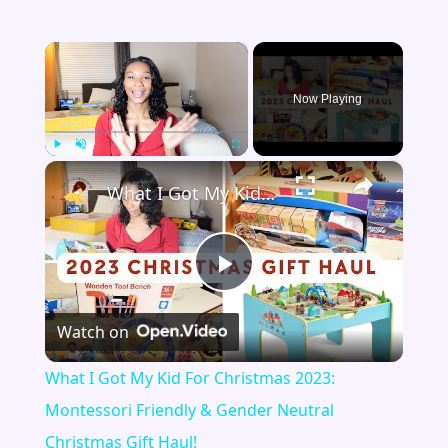
×
Now Playing
×
Play
Unmute
Fullscreen
What I Got My Kid For Christmas 2023: Montessori Friendly & Gender Neutral Christmas Gift Haul!
Play
Watch on
Video
What I Got My Kid For Christmas 2023:
Montessori Friendly & Gender Neutral
Christmas Gift Haul!