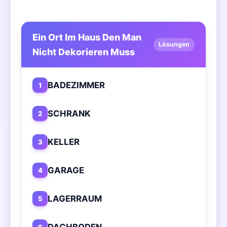
Ein Ort Im Haus Den Man
Lösungen
Nicht Dekorieren Muss
BADEZIMMER
1
SCHRANK
2
KELLER
3
GARAGE
4
LAGERRAUM
5
DACHBODEN
6