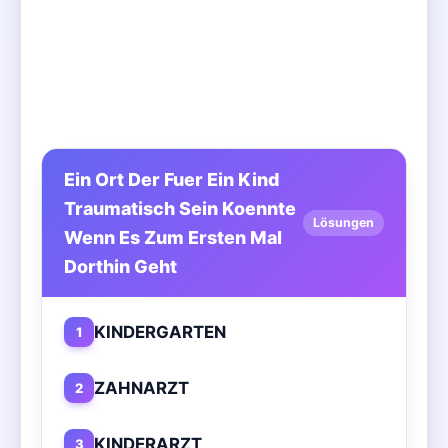
Ein Ort Der Fuer Ein Kind
Traumatisch Sein Koennte
Lösungen
Wenn Es Zum Ersten Mal
Dorthin Geht
KINDERGARTEN
1
ZAHNARZT
2
KINDERARZT
3