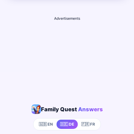
Advertisements
Family Quest
Answers
🇬🇧 EN
🇩🇪 DE
🇫🇷 FR