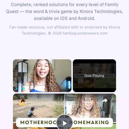
Complete, ranked solutions for every level of Family
Quest — the word & trivia game by Xinora Technologies,
available on iOS and Android.
Fan-made resource, not affiliated with or endorsed by Xinora
Technologies. © 2026 familyquestanswers.com
×
Now Playing
×
Play
Unmute
Fullscreen
Day In The Life of a Stay at Home Mom: A Peaceful and Productive Day