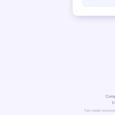
Compl
t
Fan-made resource,