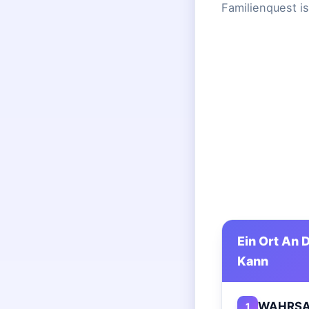
Familienquest is
Ein Ort An 
Kann
WAHRSA
1