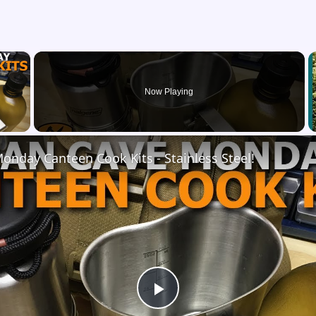
×
Now Playing
 Video
nday Canteen Cook Kits - Stainless Steel!
Play