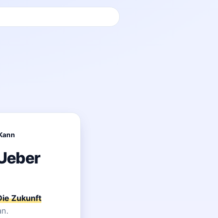
 Kann
 Ueber
ie Zukunft
an.