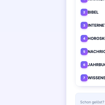
BIBEL
2
INTERNE
3
HOROSK
4
NACHRI
5
JAHRBU
6
WISSEN
7
Schon gelöst? 