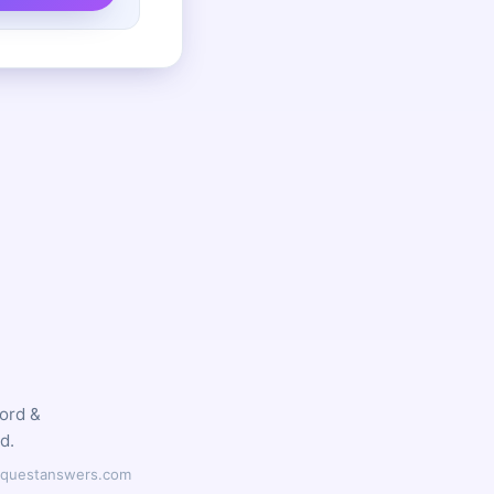
word &
d.
ilyquestanswers.com