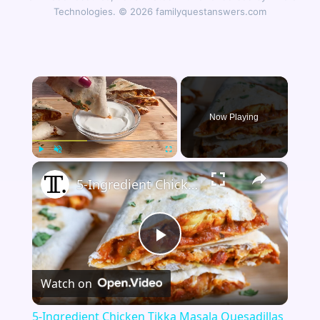
Technologies. © 2026 familyquestanswers.com
×
Now Playing
×
Play
Unmute
Fullscreen
5-Ingredient Chicken Tikka Masala Quesadillas Recipe
Play
Watch on
Video
5-Ingredient Chicken Tikka Masala Quesadillas