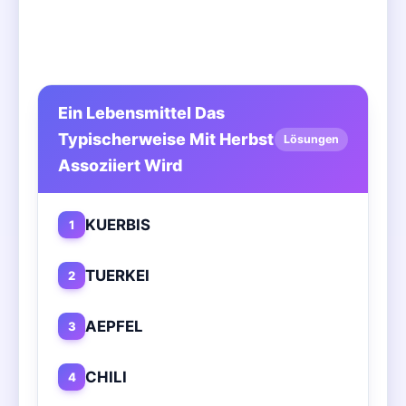
Ein Lebensmittel Das
Typischerweise Mit Herbst
Lösungen
Assoziiert Wird
KUERBIS
1
TUERKEI
2
AEPFEL
3
CHILI
4