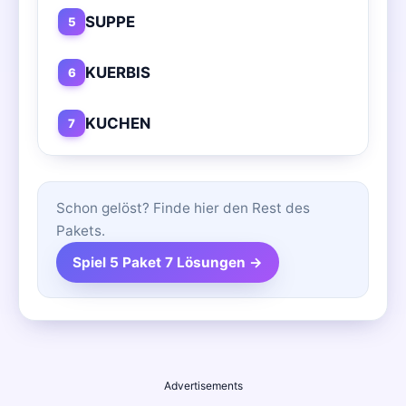
SUPPE
5
KUERBIS
6
KUCHEN
7
Schon gelöst? Finde hier den Rest des
Pakets.
Spiel 5 Paket 7 Lösungen →
Advertisements