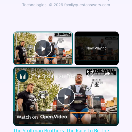
Technologies. © 2026 familyquestanswers.com
×
Now Playing
Play Video
×
The Stoltman Brothers: The Race To Be The World's Strongest Man | On The Wall | Myprotein
Play
Watch on
Video
The Stoltman Brothers: The Race To Be The