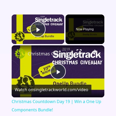
×
Now Playing
Play Video
×
Christmas Countdown Day 19 | Win a One Up Components Bundle!
Play
Watch on
singletrackworld.com/video
Video
Christmas Countdown Day 19 | Win a One Up
Components Bundle!