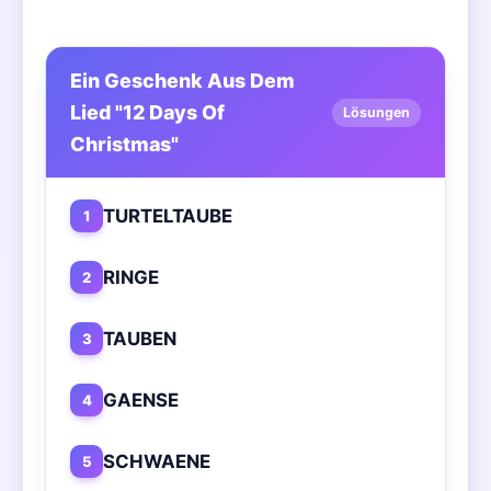
Ein Geschenk Aus Dem
Lied "12 Days Of
Lösungen
Christmas"
TURTELTAUBE
1
RINGE
2
TAUBEN
3
GAENSE
4
SCHWAENE
5