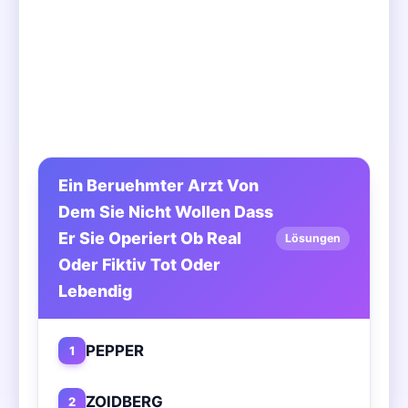
Ein Beruehmter Arzt Von
Dem Sie Nicht Wollen Dass
Er Sie Operiert Ob Real
Lösungen
Oder Fiktiv Tot Oder
Lebendig
PEPPER
1
ZOIDBERG
2