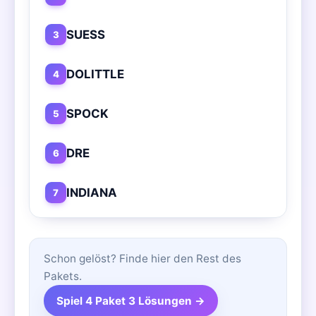
SUESS
3
DOLITTLE
4
SPOCK
5
DRE
6
INDIANA
7
Schon gelöst? Finde hier den Rest des
Pakets.
Spiel 4 Paket 3 Lösungen →