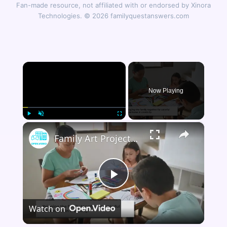
Fan-made resource, not affiliated with or endorsed by Xinora
Technologies. © 2026 familyquestanswers.com
×
Now Playing
×
Play
Unmute
Fullscreen
Family Art Projects: Turning Household Items into Creative Masterpieces
Play
Watch on
Video